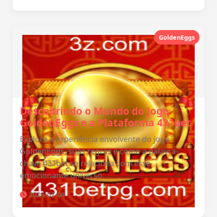
GoldenEggs
Descobrindo o Mundo do Jogo
GoldenEggs e a Plataforma 431bet
Explore a experiência envolvente do jogo
GoldenEggs, suas regras e como a palavra-
chave 431bet se relaciona com esse
emocionante universo.
2026-02-04