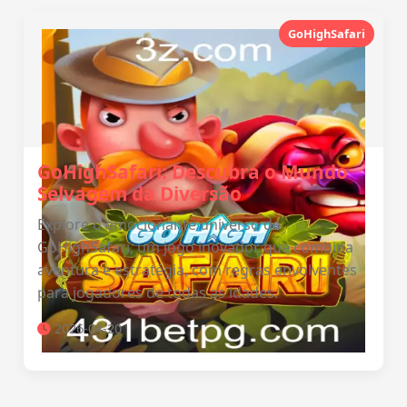
GoHighSafari
GoHighSafari: Descubra o Mundo
Selvagem da Diversão
Explore o emocionante universo de
GoHighSafari, um jogo inovador que combina
aventura e estratégia, com regras envolventes
para jogadores de todas as idades.
2026-04-20