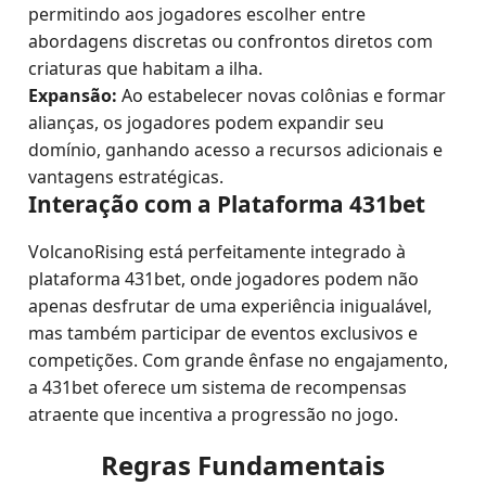
permitindo aos jogadores escolher entre
abordagens discretas ou confrontos diretos com
criaturas que habitam a ilha.
Expansão:
Ao estabelecer novas colônias e formar
alianças, os jogadores podem expandir seu
domínio, ganhando acesso a recursos adicionais e
vantagens estratégicas.
Interação com a Plataforma 431bet
VolcanoRising está perfeitamente integrado à
plataforma 431bet, onde jogadores podem não
apenas desfrutar de uma experiência inigualável,
mas também participar de eventos exclusivos e
competições. Com grande ênfase no engajamento,
a 431bet oferece um sistema de recompensas
atraente que incentiva a progressão no jogo.
Regras Fundamentais