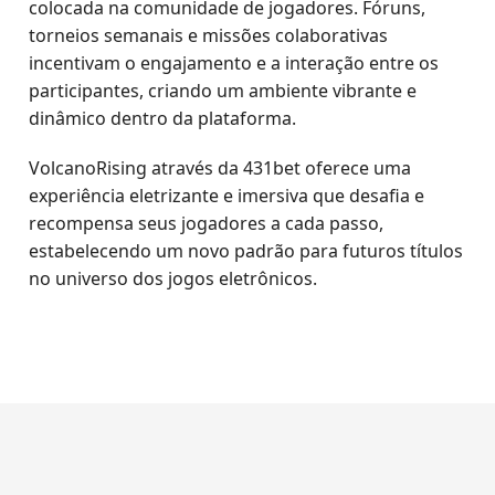
colocada na comunidade de jogadores. Fóruns,
torneios semanais e missões colaborativas
incentivam o engajamento e a interação entre os
participantes, criando um ambiente vibrante e
dinâmico dentro da plataforma.
VolcanoRising através da 431bet oferece uma
experiência eletrizante e imersiva que desafia e
recompensa seus jogadores a cada passo,
estabelecendo um novo padrão para futuros títulos
no universo dos jogos eletrônicos.