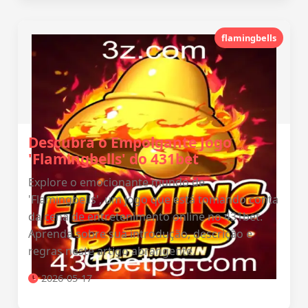
flamingbells
Descubra o Empolgante Jogo
'Flamingbells' do 431bet
Explore o emocionante mundo de
'Flamingbells', um jogo que está tomando conta
da cena de entretenimento online no 431bet.
Aprenda sobre sua introdução, descrição e
regras neste artigo abrangente.
2026-05-17