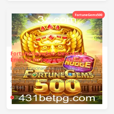
FortuneGems500
FortuneGems500: Descubra a
Emoção do Jogo com 431bet
Explore a fascinante experiência de jogo com
FortuneGems500, uma aventura envolvente de
cassino online impulsionada pela plataforma
431bet.
2026-01-12