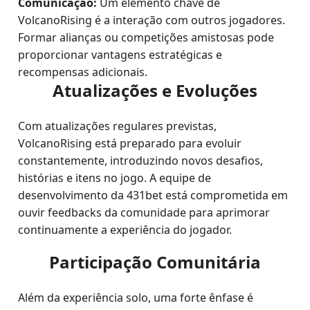
Comunicação:
Um elemento chave de
VolcanoRising é a interação com outros jogadores.
Formar alianças ou competições amistosas pode
proporcionar vantagens estratégicas e
recompensas adicionais.
Atualizações e Evoluções
Com atualizações regulares previstas,
VolcanoRising está preparado para evoluir
constantemente, introduzindo novos desafios,
histórias e itens no jogo. A equipe de
desenvolvimento da 431bet está comprometida em
ouvir feedbacks da comunidade para aprimorar
continuamente a experiência do jogador.
Participação Comunitária
Além da experiência solo, uma forte ênfase é