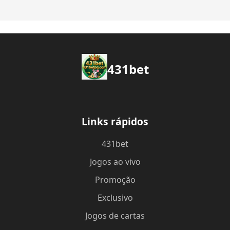
431bet
Links rápidos
431bet
Jogos ao vivo
Promoção
Exclusivo
Jogos de cartas