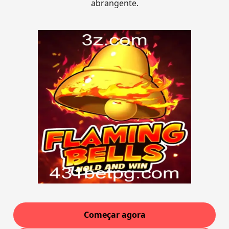
abrangente.
Começar agora