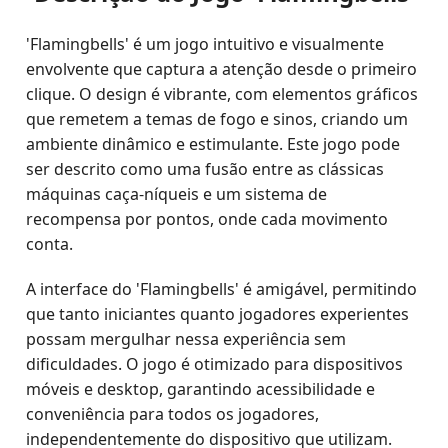
'Flamingbells' é um jogo intuitivo e visualmente
envolvente que captura a atenção desde o primeiro
clique. O design é vibrante, com elementos gráficos
que remetem a temas de fogo e sinos, criando um
ambiente dinâmico e estimulante. Este jogo pode
ser descrito como uma fusão entre as clássicas
máquinas caça-níqueis e um sistema de
recompensa por pontos, onde cada movimento
conta.
A interface do 'Flamingbells' é amigável, permitindo
que tanto iniciantes quanto jogadores experientes
possam mergulhar nessa experiência sem
dificuldades. O jogo é otimizado para dispositivos
móveis e desktop, garantindo acessibilidade e
conveniência para todos os jogadores,
independentemente do dispositivo que utilizam.