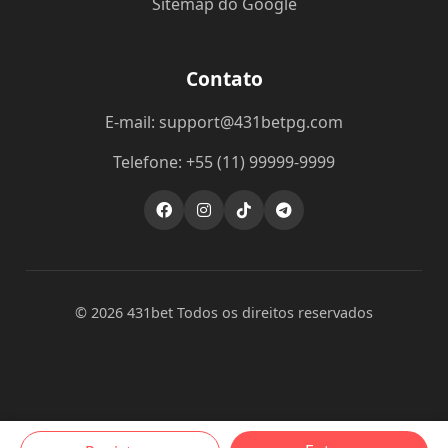
Sitemap do Google
Contato
E-mail: support@431betpg.com
Telefone: +55 (11) 99999-9999
© 2026 431bet Todos os direitos reservados