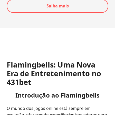
Saiba mais
Flamingbells: Uma Nova
Era de Entretenimento no
431bet
Introdução ao Flamingbells
O mundo dos jogos online está sempre em
evolução, oferecendo experiências inovadoras para