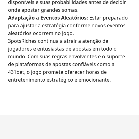
disponíveis e suas probabilidades antes de decidir
onde apostar grandes somas.
Adaptação a Eventos Aleatórios:
Estar preparado
para ajustar a estratégia conforme novos eventos
aleatórios ocorrem no jogo.
3potsRiches continua a atrair a atenção de
jogadores e entusiastas de apostas em todo o
mundo. Com suas regras envolventes e o suporte
de plataformas de apostas confiáveis como a
431bet, o jogo promete oferecer horas de
entretenimento estratégico e emocionante.