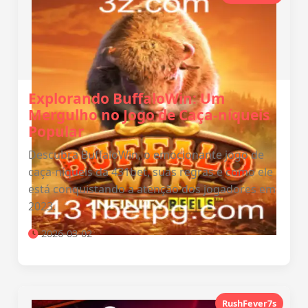
Explorando BuffaloWin: Um
Mergulho no Jogo de Caça-níqueis
Popular
Descubra BuffaloWin, o emocionante jogo de
caça-níqueis da 431bet, suas regras e como ele
está conquistando a atenção dos jogadores em
2023.
2026-03-02
RushFever7s