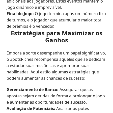
adicionais aos jogadores. Estes eventos mantêm o
jogo dinâmico e imprevisível.
Final do Jogo:
O jogo termina após um número fixo
de turnos, e o jogador que acumular o maior total
de prêmios é o vencedor.
Estratégias para Maximizar os
Ganhos
Embora a sorte desempenhe um papel significativo,
o 3potsRiches recompensa aqueles que se dedicam
a estudar suas mecânicas e aprimorar suas
habilidades. Aqui estão algumas estratégias que
podem aumentar as chances de sucesso:
Gerenciamento de Banco:
Assegurar que as
apostas sejam geridas de forma a prolongar o jogo
e aumentar as oportunidades de sucesso.
Avaliação de Potenciais:
Analisar os potes