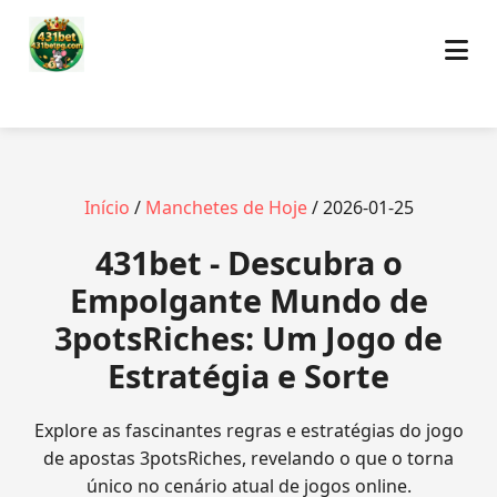
Início
/
Manchetes de Hoje
/ 2026-01-25
431bet - Descubra o
Empolgante Mundo de
3potsRiches: Um Jogo de
Estratégia e Sorte
Explore as fascinantes regras e estratégias do jogo
de apostas 3potsRiches, revelando o que o torna
único no cenário atual de jogos online.