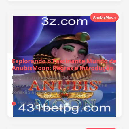
AnubisMoon
Explorando o Fascinante Mundo de
AnubisMoon: Regras e Introdução
Descubra o jogo AnubisMoon, suas regras e
como ele se destaca no cenário atual com a
conexão à palavra-chave 431bet.
2026-02-06