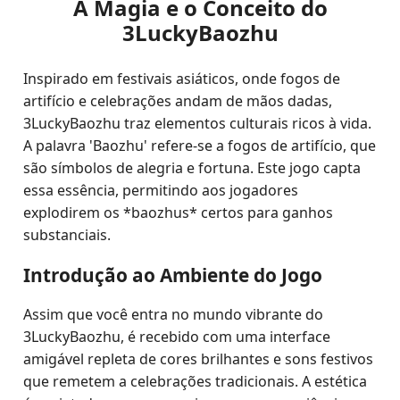
A Magia e o Conceito do
3LuckyBaozhu
Inspirado em festivais asiáticos, onde fogos de
artifício e celebrações andam de mãos dadas,
3LuckyBaozhu traz elementos culturais ricos à vida.
A palavra 'Baozhu' refere-se a fogos de artifício, que
são símbolos de alegria e fortuna. Este jogo capta
essa essência, permitindo aos jogadores
explodirem os *baozhus* certos para ganhos
substanciais.
Introdução ao Ambiente do Jogo
Assim que você entra no mundo vibrante do
3LuckyBaozhu, é recebido com uma interface
amigável repleta de cores brilhantes e sons festivos
que remetem a celebrações tradicionais. A estética