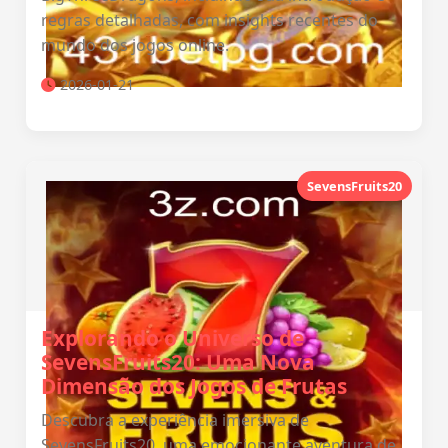
regras detalhadas, com insights recentes do
mundo dos jogos online.
2026-01-21
SevensFruits20
Explorando o Universo de
SevensFruits20: Uma Nova
Dimensão dos Jogos de Frutas
Descubra a experiência imersiva de
SevensFruits20, uma emocionante aventura de