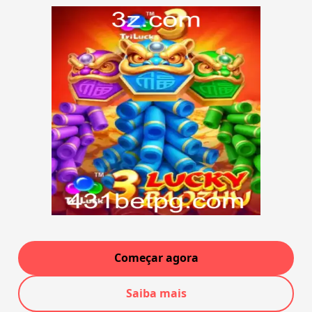
Começar agora
Saiba mais