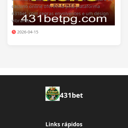
cassino online oferecida pela plataforma
431bet, com regras envolventes e um design
vibrante.
2026-04-15
431bet
Links rápidos