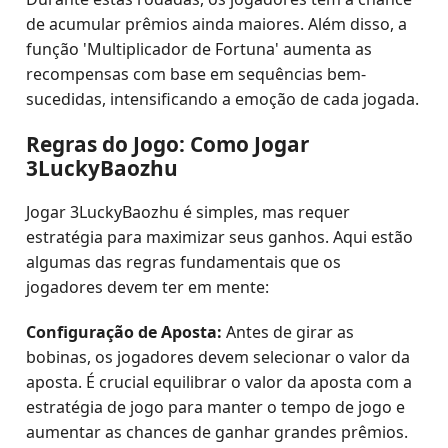
de acumular prêmios ainda maiores. Além disso, a
função 'Multiplicador de Fortuna' aumenta as
recompensas com base em sequências bem-
sucedidas, intensificando a emoção de cada jogada.
Regras do Jogo: Como Jogar
3LuckyBaozhu
Jogar 3LuckyBaozhu é simples, mas requer
estratégia para maximizar seus ganhos. Aqui estão
algumas das regras fundamentais que os
jogadores devem ter em mente:
Configuração de Aposta:
Antes de girar as
bobinas, os jogadores devem selecionar o valor da
aposta. É crucial equilibrar o valor da aposta com a
estratégia de jogo para manter o tempo de jogo e
aumentar as chances de ganhar grandes prêmios.